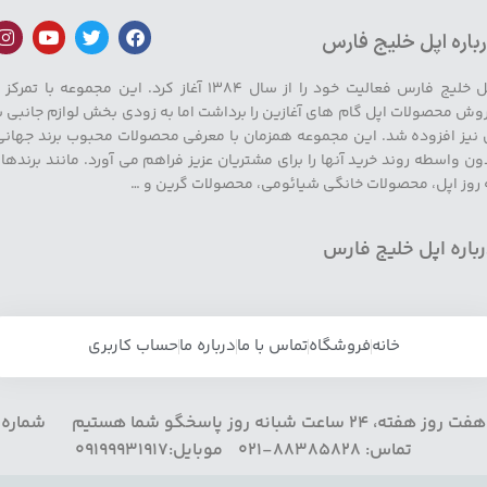
باره اپل خلیج فارس
اپل خلیج فارس فعالیت خود را از سال ۱۳۸۴ آغاز کرد. این مجموعه با تمرکز
وش محصولات اپل گام های آغازین را برداشت اما به زودی بخش لوازم جانبی ب
 نیز افزوده شد. این مجموعه همزمان با معرفی محصولات محبوب برند جهانی
ون واسطه روند خرید آنها را برای مشتریان عزیز فراهم می آورد. مانند برندها
 روز اپل، محصولات خانگی شیائومی، محصولات گرین و …
باره اپل خلیج فارس
خانه
فروشگاه
تماس با ما
درباره ما
حساب کاربری
هفت روز هفته، 24 ساعت شبانه روز پاسخگو شما هستیم شماره
تماس: 88385828-021 موبایل:09199931917