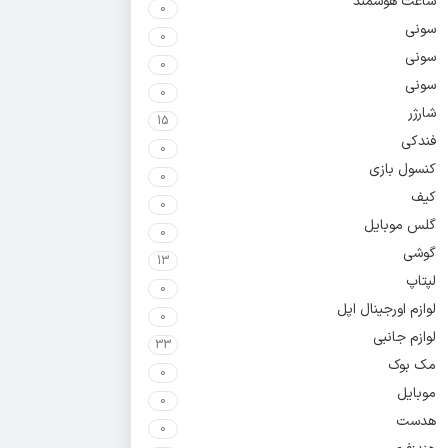
ساعت هوشمند
0
سونی
0
سونی
0
سونی
0
شارژر
15
فندکی
0
کنسول بازی
0
کیف
0
گلس موبایل
0
گوشی
13
لپتاپ
0
لوازم اورجینال اپل
0
لوازم جانبی
33
مک بوک
0
موبایل
0
هدست
0