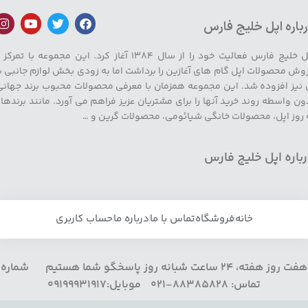
باره اپل خلیج فارس
اپل خلیج فارس فعالیت خود را از سال ۱۳۸۴ آغاز کرد. این مجموعه با تمرکز
وش محصولات اپل گام های آغازین را برداشت اما به زودی بخش لوازم جانبی ب
 نیز افزوده شد. این مجموعه همزمان با معرفی محصولات محبوب برند جهانی
ون واسطه روند خرید آنها را برای مشتریان عزیز فراهم می آورد. مانند برندها
 روز اپل، محصولات خانگی شیائومی، محصولات گرین و …
باره اپل خلیج فارس
خانه
فروشگاه
تماس با ما
درباره ما
حساب کاربری
هفت روز هفته، 24 ساعت شبانه روز پاسخگو شما هستیم شماره
تماس: 88385828-021 موبایل:09199931917